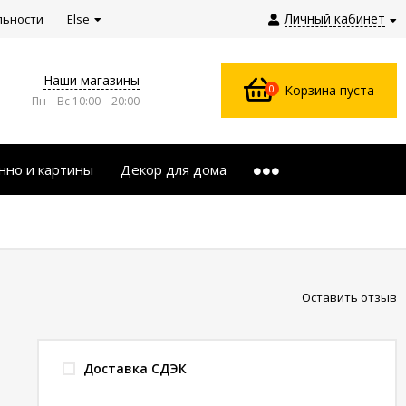
Личный кабинет
льности
Else
Наши магазины
0
Корзина пуста
Пн—Вс 10:00—20:00
нно и картины
Декор для дома
Оставить отзыв
Доставка СДЭК