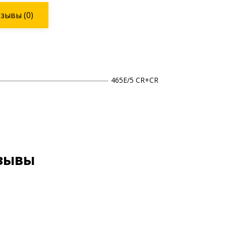
тзывы
(0)
465E/5 CR+CR
тзывы