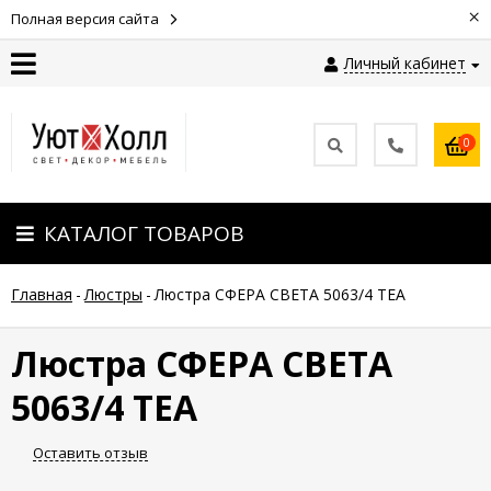
×
Полная версия сайта
Личный кабинет
Контакты
0
Оплата
КАТАЛОГ ТОВАРОВ
Доставка
Главная
-
Люстры
-
Люстра СФЕРА СВЕТА 5063/4 TEA
Гарантия
и
возврат
Люстра СФЕРА СВЕТА
5063/4 TEA
Новости
Оставить отзыв
Полезные