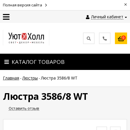
×
Полная версия сайта
Личный кабинет
Контакты
0
Оплата
КАТАЛОГ ТОВАРОВ
Доставка
Главная
-
Люстры
-
Люстра 3586/8 WT
Гарантия
и
возврат
Люстра 3586/8 WT
Оставить отзыв
Новости
Полезные