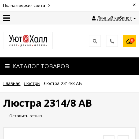
×
Полная версия сайта
Личный кабинет
Контакты
0
Оплата
КАТАЛОГ ТОВАРОВ
Доставка
Главная
-
Люстры
-
Люстра 2314/8 AB
Гарантия
и
возврат
Люстра 2314/8 AB
Оставить отзыв
Новости
Полезные