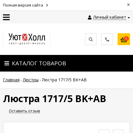
×
Полная версия сайта
Личный кабинет
Контакты
0
Оплата
КАТАЛОГ ТОВАРОВ
Доставка
Главная
-
Люстры
-
Люстра 1717/5 BK+AB
Гарантия
и
возврат
Люстра 1717/5 BK+AB
Оставить отзыв
Новости
Полезные