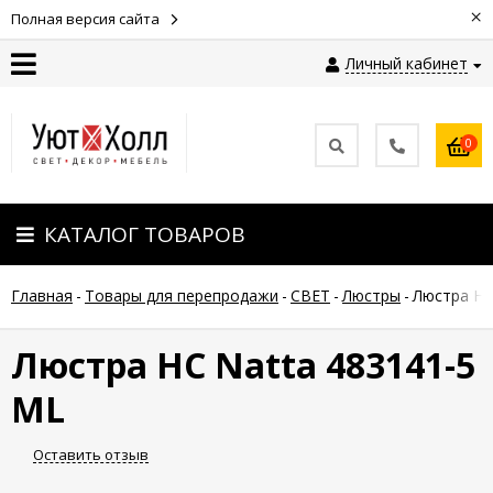
×
Полная версия сайта
Личный кабинет
Контакты
0
Оплата
КАТАЛОГ ТОВАРОВ
Доставка
Главная
-
Товары для перепродажи
-
СВЕТ
-
Люстры
-
Люстра НС
Гарантия
и
возврат
Люстра НС Natta 483141-5
ML
Новости
Оставить отзыв
Полезные