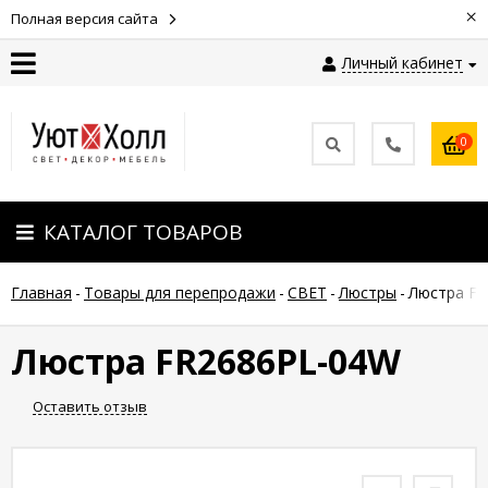
×
Полная версия сайта
Личный кабинет
Контакты
0
Оплата
КАТАЛОГ ТОВАРОВ
Доставка
Главная
-
Товары для перепродажи
-
СВЕТ
-
Люстры
-
Люстра F
Гарантия
и
возврат
Люстра FR2686PL-04W
Оставить отзыв
Новости
Полезные