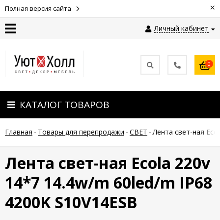
×
Полная версия сайта
Личный кабинет
Контакты
0
Оплата
КАТАЛОГ ТОВАРОВ
Доставка
Главная
-
Товары для перепродажи
-
СВЕТ
-
Лента свет-ная Eco
Гарантия
и
возврат
Лента свет-ная Ecola 220v
14*7 14.4w/m 60led/m IP68
Новости
4200K S10V14ESB
Полезные