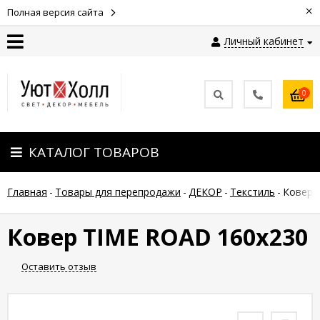
×
Полная версия сайта
Личный кабинет
Контакты
0
Оплата
КАТАЛОГ ТОВАРОВ
Доставка
Главная
-
Товары для перепродажи
-
ДЕКОР
-
Текстиль
-
Ковер 
Гарантия
и
возврат
Ковер TIME ROAD 160x230
Оставить отзыв
Новости
Полезные