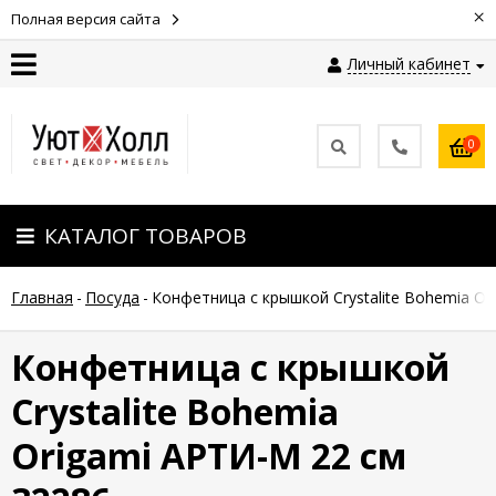
×
Полная версия сайта
Личный кабинет
Контакты
0
Оплата
КАТАЛОГ ТОВАРОВ
Доставка
Главная
-
Посуда
-
Конфетница с крышкой Crystalite Bohemia Or
Гарантия
и
возврат
Конфетница с крышкой
Crystalite Bohemia
Новости
Origami АРТИ-М 22 см
Полезные