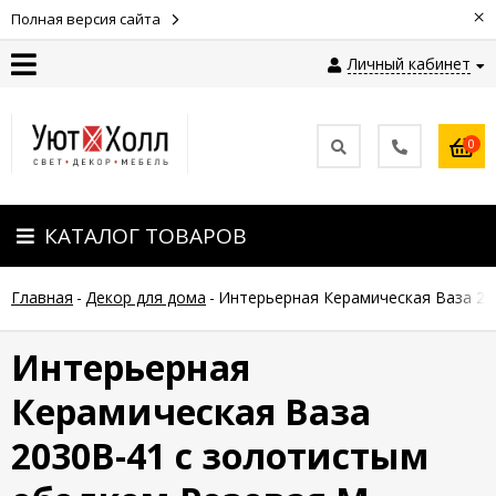
×
Полная версия сайта
Личный кабинет
Контакты
0
Оплата
КАТАЛОГ ТОВАРОВ
Доставка
Главная
-
Декор для дома
-
Интерьерная Керамическая Ваза 20
Гарантия
и
возврат
Интерьерная
Керамическая Ваза
Новости
2030B-41 с золотистым
Полезные