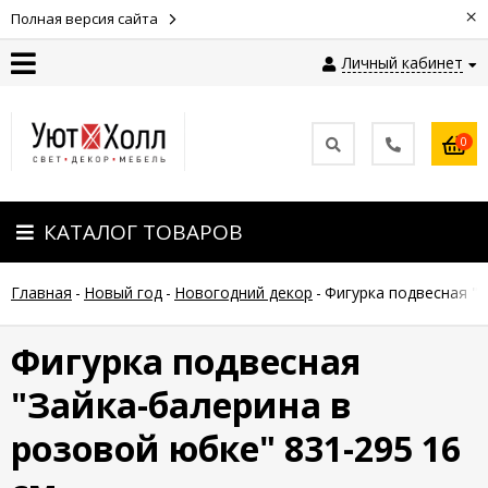
×
Полная версия сайта
Личный кабинет
Контакты
0
Оплата
КАТАЛОГ ТОВАРОВ
Доставка
Главная
-
Новый год
-
Новогодний декор
-
Фигурка подвесная "З
Гарантия
и
возврат
Фигурка подвесная
"Зайка-балерина в
Новости
розовой юбке" 831-295 16
Полезные