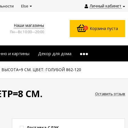
Личный кабинет
льности
Else
Наши магазины
0
Корзина пуста
Пн—Вс 10:00—20:00
нно и картины
Декор для дома
ВЫСОТА=9 СМ. ЦВЕТ: ГОЛУБОЙ 862-120
ТР=8 СМ.
Оставить отзыв
Доставка СДЭК