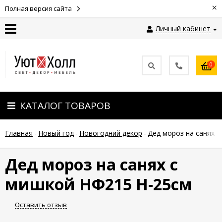
×
Полная версия сайта
Личный кабинет
Контакты
0
Оплата
КАТАЛОГ ТОВАРОВ
Доставка
Главная
-
Новый год
-
Новогодний декор
-
Дед мороз на санях 
Гарантия
и
возврат
Дед мороз на санях с
мишкой НФ215 Н-25см
Новости
Оставить отзыв
Полезные