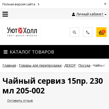
×
Полная версия сайта
Личный кабинет
Контакты
0
Оплата
КАТАЛОГ ТОВАРОВ
Доставка
Главная
-
Товары для перепродажи
-
ДЕКОР
-
Посуда
-
Чайный се
Гарантия
и
возврат
Чайный сервиз 15пр. 230
мл 205-002
Новости
Оставить отзыв
Полезные