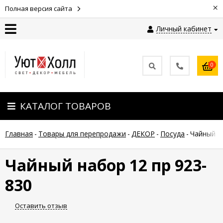
×
Полная версия сайта
Личный кабинет
Контакты
0
Оплата
КАТАЛОГ ТОВАРОВ
Доставка
Главная
-
Товары для перепродажи
-
ДЕКОР
-
Посуда
-
Чайный н
Гарантия
и
возврат
Чайный набор 12 пр 923-
830
Новости
Оставить отзыв
Полезные