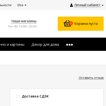
Личный кабинет
льности
Else
Наши магазины
0
Корзина пуста
Пн—Вс 10:00—20:00
нно и картины
Декор для дома
Оставить отзыв
Доставка СДЭК