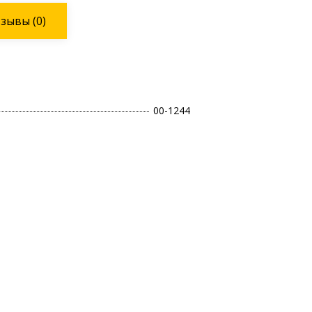
тзывы
(0)
00-1244