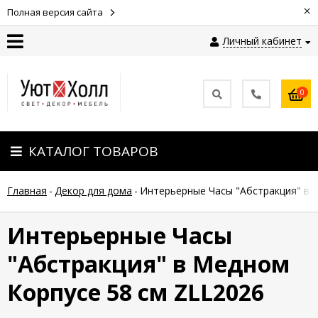
×
Полная версия сайта
Личный кабинет
Контакты
0
Оплата
КАТАЛОГ ТОВАРОВ
Доставка
Главная
-
Декор для дома
-
Интерьерные Часы "Абстракция" в 
Гарантия
и
возврат
Интерьерные Часы
"Абстракция" в Медном
Новости
Корпусе 58 см ZLL2026
Полезные