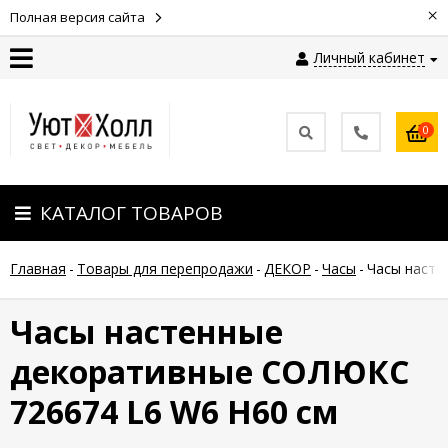
×
Полная версия сайта
Личный кабинет
Контакты
0
Оплата
КАТАЛОГ ТОВАРОВ
Доставка
Главная
-
Товары для перепродажи
-
ДЕКОР
-
Часы
-
Часы насте
Гарантия
и
возврат
Часы настенные
декоративные СОЛЮКС
Новости
726674 L6 W6 H60 см
Полезные