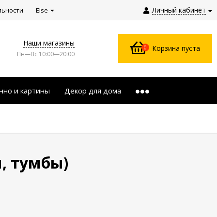
Личный кабинет
льности
Else
Наши магазины
0
Корзина пуста
Пн—Вс 10:00—20:00
нно и картины
Декор для дома
, тумбы)