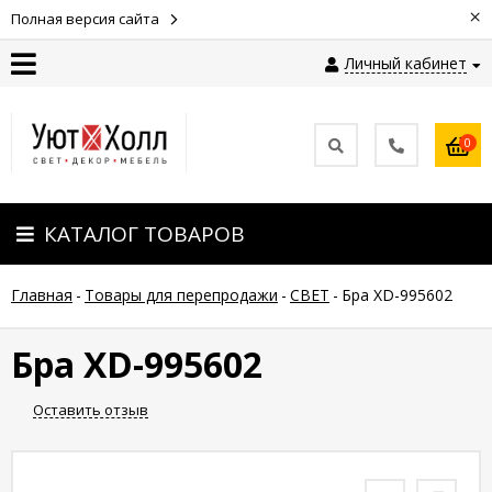
×
Полная версия сайта
Личный кабинет
Контакты
0
Оплата
КАТАЛОГ ТОВАРОВ
Доставка
Главная
-
Товары для перепродажи
-
СВЕТ
-
Бра XD-995602
Гарантия
и
возврат
Бра XD-995602
Оставить отзыв
Новости
Полезные