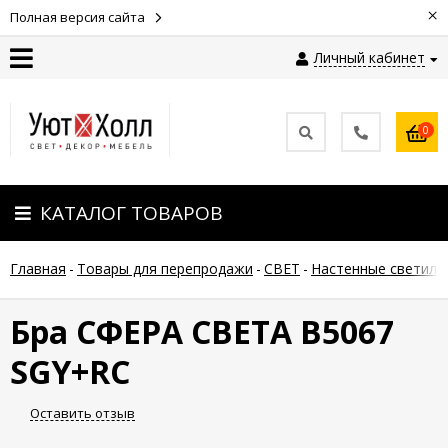
×
Полная версия сайта
Личный кабинет
Контакты
0
Оплата
КАТАЛОГ ТОВАРОВ
Доставка
Главная
-
Товары для перепродажи
-
СВЕТ
-
Настенные светиль
Гарантия
и
возврат
Бра СФЕРА СВЕТА B5067
SGY+RC
Новости
Оставить отзыв
Полезные