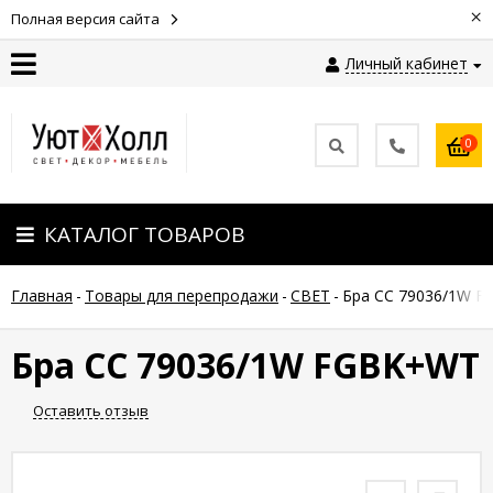
×
Полная версия сайта
Личный кабинет
Контакты
0
Оплата
КАТАЛОГ ТОВАРОВ
Доставка
Главная
-
Товары для перепродажи
-
СВЕТ
-
Бра CC 79036/1W 
Гарантия
и
возврат
Бра CC 79036/1W FGBK+WT
Оставить отзыв
Новости
Полезные