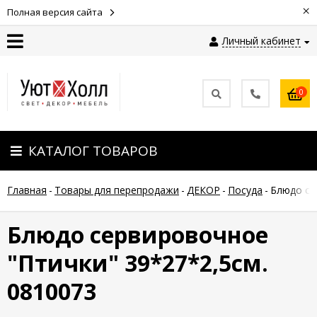
×
Полная версия сайта
Личный кабинет
Контакты
0
Оплата
КАТАЛОГ ТОВАРОВ
Доставка
Главная
-
Товары для перепродажи
-
ДЕКОР
-
Посуда
-
Блюдо се
Гарантия
и
возврат
Блюдо сервировочное
"Птички" 39*27*2,5см.
Новости
0810073
Полезные