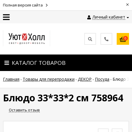
×
Полная версия сайта
Личный кабинет
Контакты
0
Оплата
КАТАЛОГ ТОВАРОВ
Доставка
Главная
-
Товары для перепродажи
-
ДЕКОР
-
Посуда
-
Блюдо 33
Гарантия
и
возврат
Блюдо 33*33*2 см 758964
Оставить отзыв
Новости
Полезные