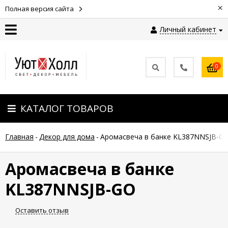
×
Полная версия сайта
Личный кабинет
Контакты
0
Оплата
КАТАЛОГ ТОВАРОВ
Доставка
Главная
-
Декор для дома
-
Аромасвеча в банке KL387NNSJB-G
Гарантия
и
возврат
Аромасвеча в банке
KL387NNSJB-GO
Новости
Оставить отзыв
Полезные