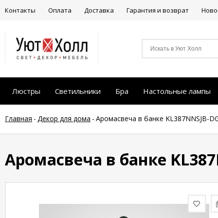
Контакты
Оплата
Доставка
Гарантия и возврат
Ново
Люстры
Светильники
Бра
Настольные лампы
Главная
-
Декор для дома
-
Аромасвеча в банке KL387NNSJB-D
Аромасвеча в банке KL38