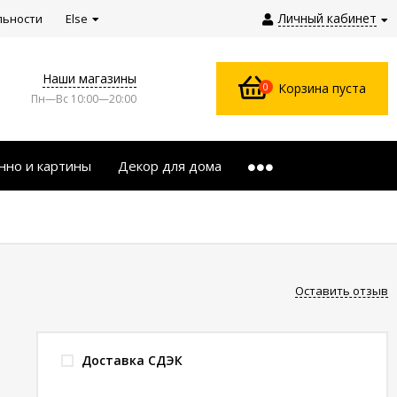
Личный кабинет
льности
Else
Наши магазины
0
Корзина пуста
Пн—Вс 10:00—20:00
нно и картины
Декор для дома
Оставить отзыв
Доставка СДЭК