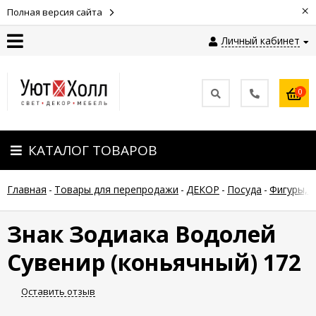
×
Полная версия сайта
Личный кабинет
Контакты
0
Оплата
КАТАЛОГ ТОВАРОВ
Доставка
Главная
-
Товары для перепродажи
-
ДЕКОР
-
Посуда
-
Фигуры, 
Гарантия
и
возврат
Знак Зодиака Водолей
Сувенир (коньячный) 172
Новости
Оставить отзыв
Полезные