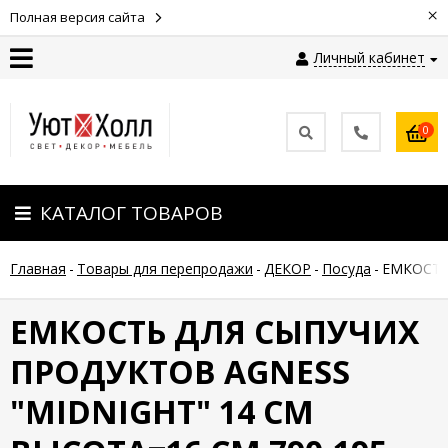
×
Полная версия сайта
Личный кабинет
Контакты
0
Оплата
КАТАЛОГ ТОВАРОВ
Доставка
Главная
-
Товары для перепродажи
-
ДЕКОР
-
Посуда
-
ЕМКОСТЬ
Гарантия
и
возврат
ЕМКОСТЬ ДЛЯ СЫПУЧИХ
ПРОДУКТОВ AGNESS
Новости
"MIDNIGHT" 14 СМ
Полезные