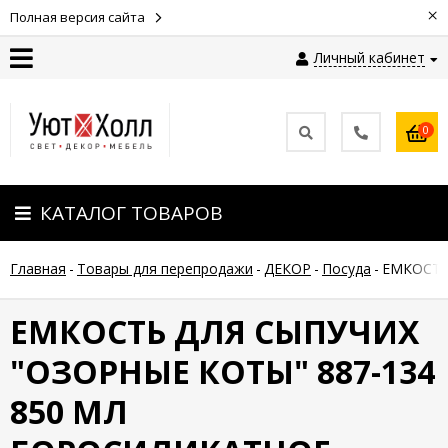
×
Полная версия сайта
Личный кабинет
Контакты
0
Оплата
КАТАЛОГ ТОВАРОВ
Доставка
Главная
-
Товары для перепродажи
-
ДЕКОР
-
Посуда
-
ЕМКОСТЬ
Гарантия
и
возврат
ЕМКОСТЬ ДЛЯ СЫПУЧИХ
"ОЗОРНЫЕ КОТЫ" 887-134
Новости
850 МЛ
Полезные