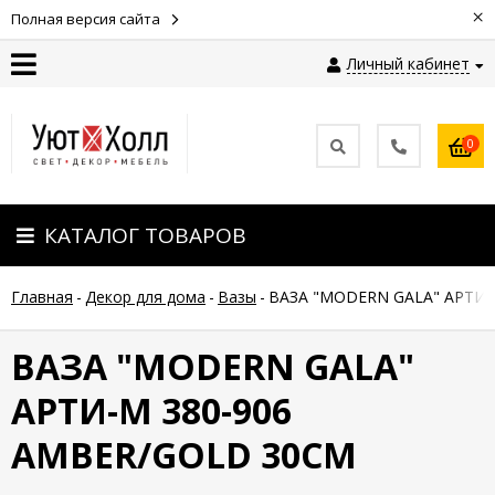
×
Полная версия сайта
Личный кабинет
Контакты
0
Оплата
КАТАЛОГ ТОВАРОВ
Доставка
Главная
-
Декор для дома
-
Вазы
-
ВАЗА "MODERN GALA" АРТИ-
Гарантия
и
возврат
ВАЗА "MODERN GALA"
АРТИ-М 380-906
Новости
AMBER/GOLD 30СМ
Полезные