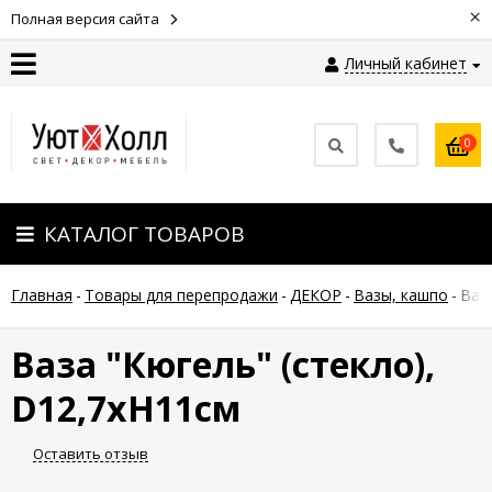
×
Полная версия сайта
Личный кабинет
Контакты
0
Оплата
КАТАЛОГ ТОВАРОВ
Доставка
Главная
-
Товары для перепродажи
-
ДЕКОР
-
Вазы, кашпо
-
Ваз
Гарантия
и
возврат
Ваза "Кюгель" (стекло),
D12,7xH11см
Новости
Оставить отзыв
Полезные