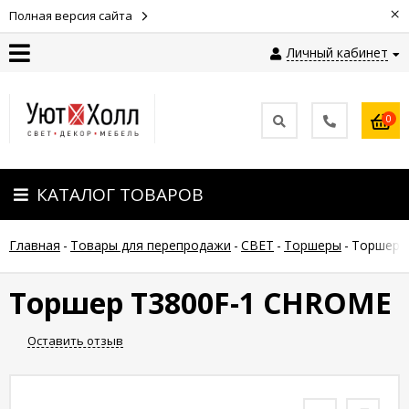
×
Полная версия сайта
Личный кабинет
Контакты
0
Оплата
КАТАЛОГ ТОВАРОВ
Доставка
Главная
-
Товары для перепродажи
-
СВЕТ
-
Торшеры
-
Торшер 
Гарантия
и
возврат
Торшер T3800F-1 CHROME
Оставить отзыв
Новости
Полезные