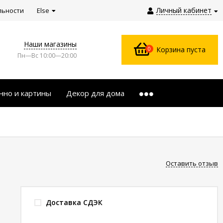
Личный кабинет
льности
Else
Наши магазины
0
Корзина пуста
Пн—Вс 10:00—20:00
нно и картины
Декор для дома
Оставить отзыв
Доставка СДЭК