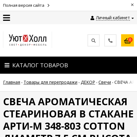
×
Полная версия сайта
Личный кабинет
Контакты
0
Оплата
КАТАЛОГ ТОВАРОВ
Доставка
Главная
-
Товары для перепродажи
-
ДЕКОР
-
Свечи
-
СВЕЧА АР
Гарантия
и
возврат
СВЕЧА АРОМАТИЧЕСКАЯ
СТЕАРИНОВАЯ В СТАКАНЕ
Новости
АРТИ-М 348-803 COTTON
Полезные