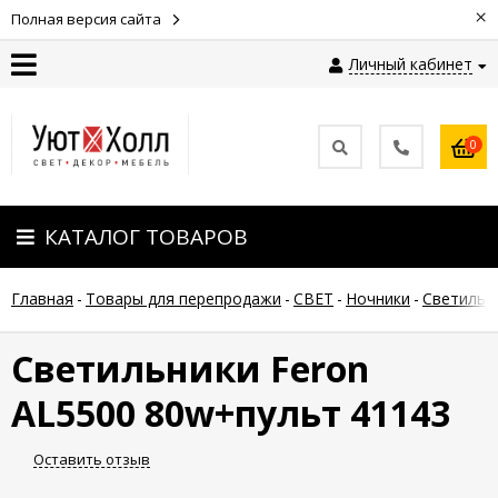
×
Полная версия сайта
Личный кабинет
Контакты
0
Оплата
КАТАЛОГ ТОВАРОВ
Доставка
Главная
-
Товары для перепродажи
-
СВЕТ
-
Ночники
-
Светильн
Гарантия
и
возврат
Светильники Feron
AL5500 80w+пульт 41143
Новости
Оставить отзыв
Полезные