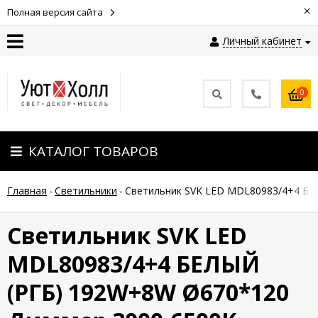
×
Полная версия сайта
Личный кабинет
Контакты
0
Оплата
КАТАЛОГ ТОВАРОВ
Доставка
Главная
-
Светильники
-
Светильник SVK LED MDL80983/4+4 БЕ
Гарантия
и
возврат
Светильник SVK LED
MDL80983/4+4 БЕЛЫЙ
Новости
(РГБ) 192W+8W Ø670*120
Полезные