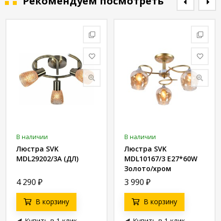
Рекомендуем посмотреть
В наличии
В наличии
Люстра SVK
Люстра SVK
MDL29202/3А (ДЛ)
MDL10167/3 E27*60W
Золото/хром
Ø530*290
4 290
₽
3 990
₽
В корзину
В корзину
Купить в 1 клик
Купить в 1 клик