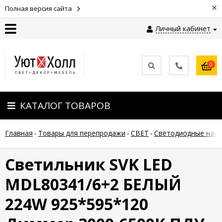
×
Полная версия сайта
Личный кабинет
Контакты
0
Оплата
КАТАЛОГ ТОВАРОВ
Доставка
Главная
-
Товары для перепродажи
-
СВЕТ
-
Светодиодные наст
Гарантия
и
возврат
Светильник SVK LED
MDL80341/6+2 БЕЛЫЙ
Новости
224W 925*595*120
Полезные