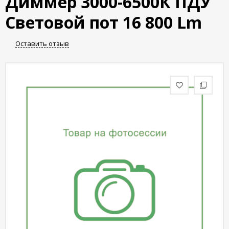
Диммер 3000-6500К ПДУ
статьи
Световой пот 16 800 Lm
Дизайнерам
Оставить отзыв
Политика
конфиденциальности
Уют
Холл
Отделка