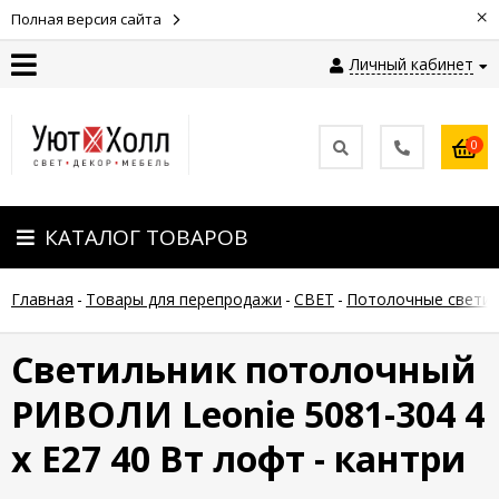
×
Полная версия сайта
Личный кабинет
Контакты
0
Оплата
КАТАЛОГ ТОВАРОВ
Доставка
Главная
-
Товары для перепродажи
-
СВЕТ
-
Потолочные светил
Гарантия
и
возврат
Светильник потолочный
РИВОЛИ Leonie 5081-304 4
Новости
х Е27 40 Вт лофт - кантри
Полезные