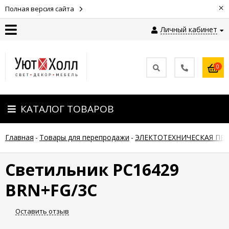
×
Полная версия сайта
Личный кабинет
Контакты
0
Оплата
КАТАЛОГ ТОВАРОВ
Доставка
Главная
-
Товары для перепродажи
-
ЭЛЕКТОТЕХНИЧЕСКАЯ ПР
Гарантия
и
возврат
Светильник РС16429
BRN+FG/3C
Новости
Оставить отзыв
Полезные