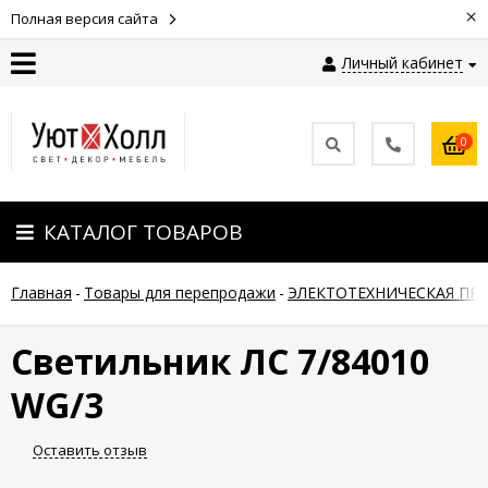
×
Полная версия сайта
Личный кабинет
Контакты
0
Оплата
КАТАЛОГ ТОВАРОВ
Доставка
Главная
-
Товары для перепродажи
-
ЭЛЕКТОТЕХНИЧЕСКАЯ ПР
Гарантия
и
возврат
Светильник ЛC 7/84010
WG/3
Новости
Оставить отзыв
Полезные