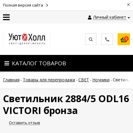
×
Полная версия сайта
Личный кабинет
Контакты
0
Оплата
КАТАЛОГ ТОВАРОВ
Доставка
Главная
-
Товары для перепродажи
-
СВЕТ
-
Ночники
-
Светильн
Гарантия
и
возврат
Светильник 2884/5 ODL16
VICTORI бронза
Новости
Оставить отзыв
Полезные