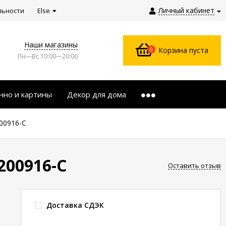
Личный кабинет
льности
Else
Наши магазины
0
Корзина пуста
Пн—Вс 10:00—20:00
нно и картины
Декор для дома
00916-C
200916-C
Оставить отзыв
Доставка СДЭК