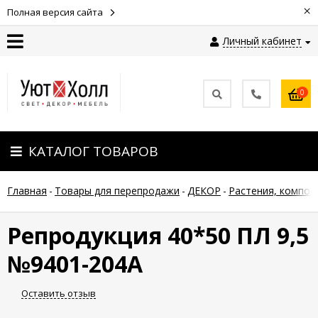
×
Полная версия сайта
Личный кабинет
Контакты
0
Оплата
КАТАЛОГ ТОВАРОВ
Доставка
Главная
-
Товары для перепродажи
-
ДЕКОР
-
Растения, композ
Гарантия
и
возврат
Репродукция 40*50 ПЛ 9,5
№9401-204А
Новости
Оставить отзыв
Полезные