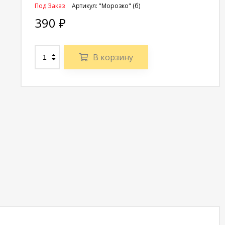
Под Заказ
Артикул:
"Морозко" (б)
390
₽
В корзину