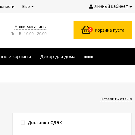
Личный кабинет
льности
Else
Наши магазины
0
Корзина пуста
Пн—Вс 10:00—20:00
нно и картины
Декор для дома
Оставить отзыв
Доставка СДЭК