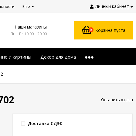
Личный кабинет
льности
Else
Наши магазины
0
Корзина пуста
Пн—Вс 10:00—20:00
нно и картины
Декор для дома
02
702
Оставить отзыв
Доставка СДЭК