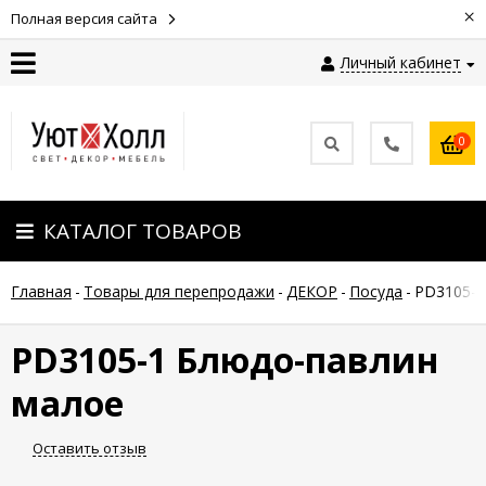
×
Полная версия сайта
Личный кабинет
Контакты
0
Оплата
КАТАЛОГ ТОВАРОВ
Доставка
Главная
-
Товары для перепродажи
-
ДЕКОР
-
Посуда
-
PD3105-1
Гарантия
и
возврат
PD3105-1 Блюдо-павлин
малое
Новости
Оставить отзыв
Полезные