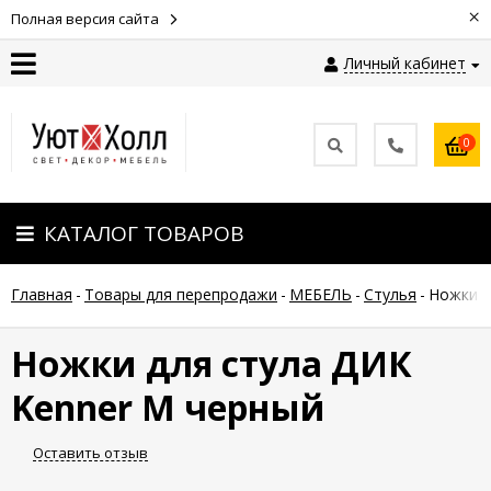
×
Полная версия сайта
Личный кабинет
Контакты
0
Оплата
КАТАЛОГ ТОВАРОВ
Доставка
Главная
-
Товары для перепродажи
-
МЕБЕЛЬ
-
Стулья
-
Ножки д
Гарантия
и
возврат
Ножки для стула ДИК
Kenner M черный
Новости
Оставить отзыв
Полезные