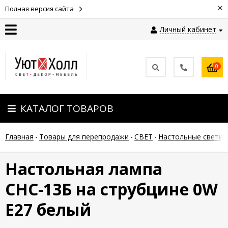
×
Полная версия сайта
Личный кабинет
Контакты
0
Оплата
КАТАЛОГ ТОВАРОВ
Доставка
Главная
-
Товары для перепродажи
-
СВЕТ
-
Настольные светил
Гарантия
и
возврат
Настольная лампа
CHС-13Б на струбцине 0W
Новости
E27 белый
Полезные