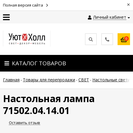
×
Полная версия сайта
Личный кабинет
Контакты
0
Оплата
КАТАЛОГ ТОВАРОВ
Доставка
Главная
-
Товары для перепродажи
-
СВЕТ
-
Настольные светил
Гарантия
и
возврат
Настольная лампа
71502.04.14.01
Новости
Оставить отзыв
Полезные